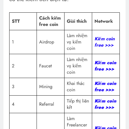
Cách kiếm
STT
Giải thích
Network
free coin
Làm nhiệm
Kiếm coin
1
Airdrop
vụ kiếm
free >>>
coin
Làm nhiệm
Kiếm coin
2
Faucet
vụ kiếm
free >>>
coin
Khai thác
Kiếm coin
3
Mining
coin
free >>>
Tiếp thị liên
Kiếm coin
4
Referral
kết
free >>>
Làm
Freelancer
Kiếm coin