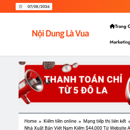
07/08/2026
Trang 
Marketin
Nội Dung Là Vua
Hành Trình Tự Do Tài Chính
Home
Kiếm tiền online
Mạng tiếp thị liên kết
Nhà Xuất Bản Việt Nam Kiếm $44,000 Từ Website