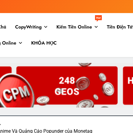
Hot
Chủ
CopyWriting
Kiếm Tiền Online
Tiền Điện Tử
g Online
KHÓA HỌC
 Anime Và Quảng Cáo Popunder của Monetag