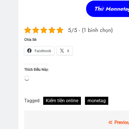
Thử Monneta
5/5 - (1 bình chọn)
Chia Sẻ:
Facebook
X
Thích Điều Này:
Tagged:
Kiếm tiền online
monetag
Previou