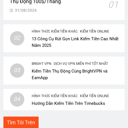
Thụ Động 100$/Tháng
01
31/08/2024
HÌNH THỨC KIẾM TIỀN KHÁC
KIẾM TIỀN ONLINE
02
13 Công Cụ Rút Gọn Link Kiếm Tiền Cao Nhất
Năm 2025
BRIGHT VPN
DỊCH VỤ VPN MIỄN PHÍ TỐT NHẤT
03
Kiếm Tiền Thụ Động Cùng BrightVPN và
EarnApp
HÌNH THỨC KIẾM TIỀN KHÁC
KIẾM TIỀN ONLINE
04
Hướng Dẫn Kiếm Tiền Trên Timebucks
Tìm Tôi Trên