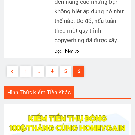
đến nâng cao nhưng bạn
không biết áp dụng nó như
thế nào. Do đó, nếu tuân
theo một quy trình
copywriting đã được xây…
Đọc Thêm
1
…
4
5
6
Hình Thức Kiếm Tiền Khác