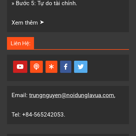
» Bước 5: Tự do tài chính.
➤
Xem thêm
Liên Hệ:
Email:
trungnguyen@noidunglavua.com
,
Tel: +84-565242053.